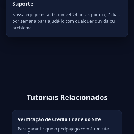
Suporte
Nossa equipe está disponível 24 horas por dia, 7 dias
por semana para ajudá-lo com qualquer dúvida ou
problema.
Tutoriais Relacionados
Verificação de Credibilidade do Site
Para garantir que o podpajogo.com é um site