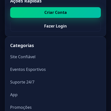
Ações Rápidas
Criar Conta
Fazer Login
Categorias
Site Confiável
Eventos Esportivos
Suporte 24/7
App
Promoções