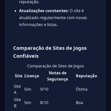
reputação.
Atualizações constantes:
O site é
atualizado regularmente com novas
informações e listas.
Comparação de Sites de Jogos
Confiáveis
Comparação de Sites de Jogos
Notas de
Site
Licença
Reputação
Segurança
Site
Sim
9/10
Ótima
A
Site
Sim
8/10
Boa
B