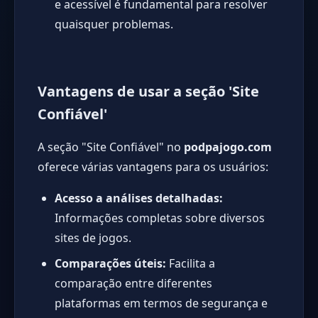
e acessível é fundamental para resolver
quaisquer problemas.
Vantagens de usar a seção 'Site
Confiável'
A seção "Site Confiável" no
podpajogo.com
oferece várias vantagens para os usuários:
Acesso a análises detalhadas:
Informações completas sobre diversos
sites de jogos.
Comparações úteis:
Facilita a
comparação entre diferentes
plataformas em termos de segurança e