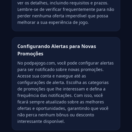
ver os detalhes, incluindo requisitos e prazos.
Lembre-se de verificar frequentemente para não
perder nenhuma oferta imperdível que possa
melhorar a sua experiência de jogo.
Configurando Alertas para Novas
Promoções
No podpajogo.com, você pode configurar alertas
para ser notificado sobre novas promoções.
Acesse sua conta e navegue até as
configurações de alerta. Escolha as categorias
de promoções que lhe interessam e defina a
frequência das notificações. Com isso, você
ficará sempre atualizado sobre as melhores
ofertas e oportunidades, garantindo que você
não perca nenhum bônus ou desconto
interessante disponível.