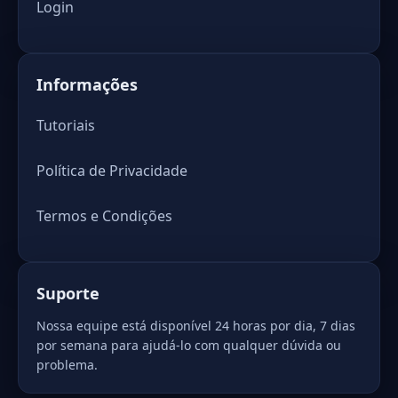
Login
Informações
Tutoriais
Política de Privacidade
Termos e Condições
Suporte
Nossa equipe está disponível 24 horas por dia, 7 dias
por semana para ajudá-lo com qualquer dúvida ou
problema.