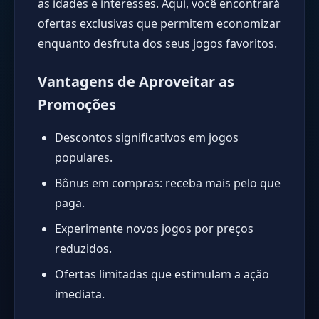
as idades e interesses. Aqui, você encontrará
ofertas exclusivas que permitem economizar
enquanto desfruta dos seus jogos favoritos.
Vantagens de Aproveitar as
Promoções
Descontos significativos em jogos
populares.
Bônus em compras: receba mais pelo que
paga.
Experimente novos jogos por preços
reduzidos.
Ofertas limitadas que estimulam a ação
imediata.